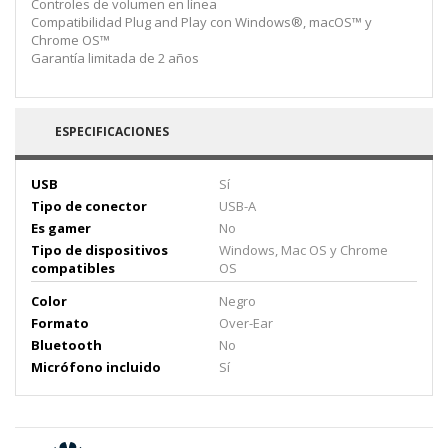
Controles de volumen en línea
Compatibilidad Plug and Play con Windows®, macOS™ y
Chrome OS™
Garantía limitada de 2 años
ESPECIFICACIONES
USB
Sí
Tipo de conector
USB-A
Es gamer
No
Tipo de dispositivos
Windows, Mac OS y Chrome
compatibles
OS
Color
Negro
Formato
Over-Ear
Bluetooth
No
Micrófono incluido
Sí