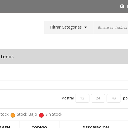
Filtrar Categorias
ctenos
Mostrar
por
12
24
48
Stock
Stock Bajo
Sin Stock
AGEN
CODIGO
DESCRIPCION