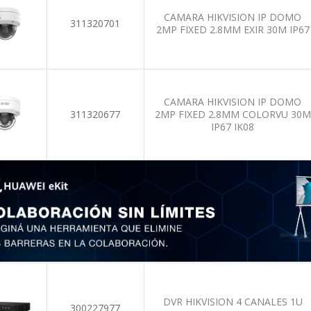
CAMARA HIKVISION IP DOMO
311320701
2MP FIXED 2.8MM EXIR 30M IP67
CAMARA HIKVISION IP DOMO
311320677
2MP FIXED 2.8MM COLORVU 30M
IP67 IK08
DVR HIKVISION 4 CANALES 1U
300227977