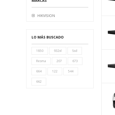
MARCAS
HIKVISION
LO MÁS BUSCADO
1850
932xl
Ssd
Resma
207
673
664
122
544
662