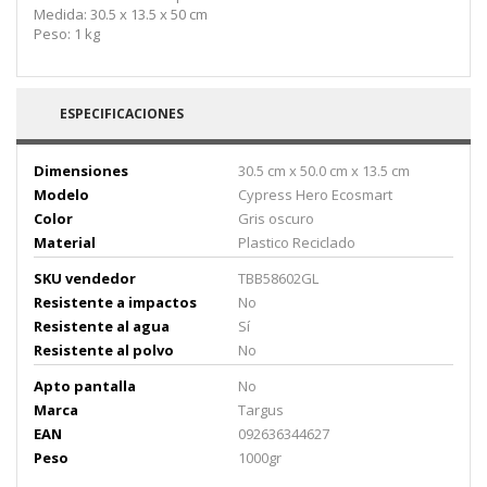
Medida: 30.5 x 13.5 x 50 cm
Peso: 1 kg
ESPECIFICACIONES
Dimensiones
30.5 cm x 50.0 cm x 13.5 cm
Modelo
Cypress Hero Ecosmart
Color
Gris oscuro
Material
Plastico Reciclado
SKU vendedor
TBB58602GL
Resistente a impactos
No
Resistente al agua
Sí
Resistente al polvo
No
Apto pantalla
No
Marca
Targus
EAN
092636344627
Peso
1000gr