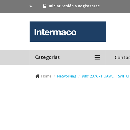
Iniciar Sesión o Registrarse
Categorias
Conta
Home
Networking
98012376 - HUAWEI | SWITCH