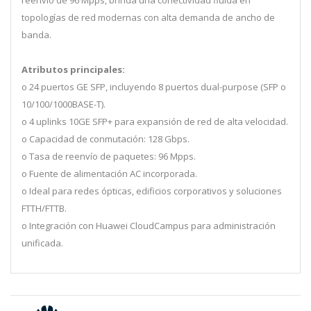
reenvío de 96 Mpps, brinda una conectividad fluida en
topologías de red modernas con alta demanda de ancho de
banda.
Atributos principales:
o 24 puertos GE SFP, incluyendo 8 puertos dual-purpose (SFP o
10/100/1000BASE-T).
o 4 uplinks 10GE SFP+ para expansión de red de alta velocidad.
o Capacidad de conmutación: 128 Gbps.
o Tasa de reenvío de paquetes: 96 Mpps.
o Fuente de alimentación AC incorporada.
o Ideal para redes ópticas, edificios corporativos y soluciones
FTTH/FTTB.
o Integración con Huawei CloudCampus para administración
unificada.